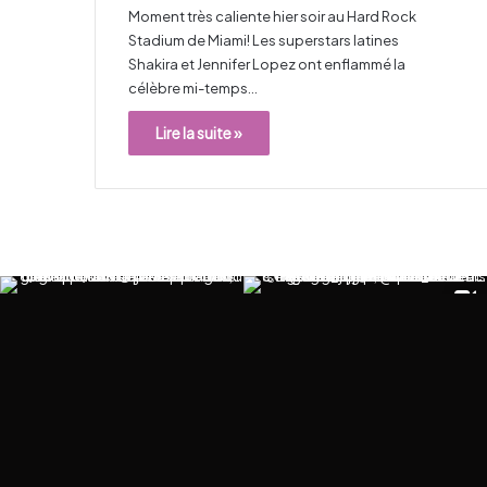
Moment très caliente hier soir au Hard Rock
Stadium de Miami! Les superstars latines
Shakira et Jennifer Lopez ont enflammé la
célèbre mi-temps…
Lire la suite »