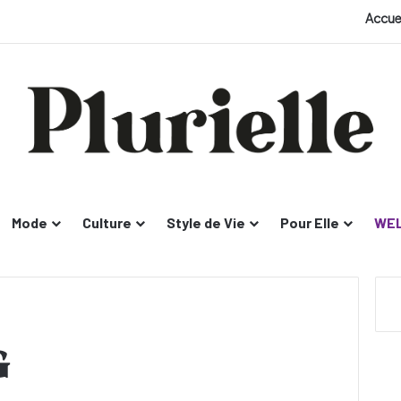
Accue
Mode
Culture
Style de Vie
Pour Elle
WEL
G