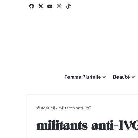
Facebook
X
YouTube
Instagram
TikTok
Femme Plurielle
Beauté
Accueil
/
militants anti-IVG
militants anti-IV