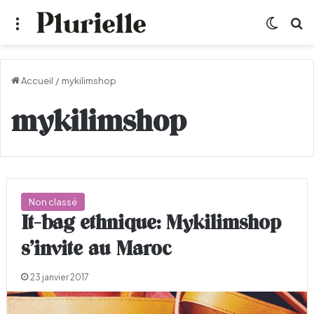
Menu
Switch
R
Accueil
/
mykilimshop
mykilimshop
Non classé
It-bag ethnique: Mykilimshop
s’invite au Maroc
23 janvier 2017