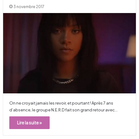
3 novembre 2017
On ne croyait jamais les revoir, et pourtant ! Après 7 ans
d’absence, le groupe N.E.R.D fait son grand retour avec…
Lire la suite »