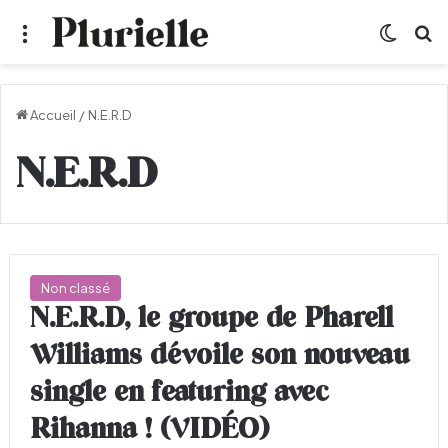
Menu
Switch
R
Accueil
/
N.E.R.D
N.E.R.D
Non classé
N.E.R.D, le groupe de Pharell
Williams dévoile son nouveau
single en featuring avec
Rihanna ! (VIDÉO)