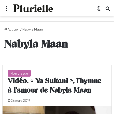
Menu
Switch
R
Accueil
/
Nabyla Maan
Nabyla Maan
Non classé
Vidéo. « Ya Sultani », l’hymne
à l’amour de Nabyla Maan
26 mars 2019