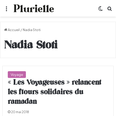
Menu
Switch
R
Accueil
/
Nadia Stoti
Nadia Stoti
Voyage
« Les Voyageuses » relancent
les ftours solidaires du
ramadan
20 mai 2018