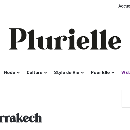
Accue
Mode
Culture
Style de Vie
Pour Elle
WEL
arrakech