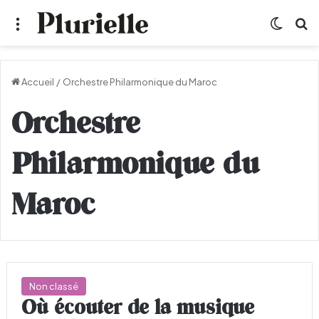
Menu
Switch
R
Accueil
/
Orchestre Philarmonique du Maroc
Orchestre
Philarmonique du
Maroc
Non classé
Où écouter de la musique