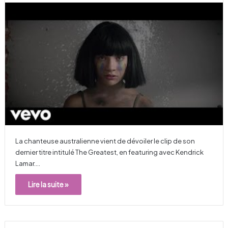
La chanteuse australienne vient de dévoiler le clip de son
dernier titre intitulé The Greatest, en featuring avec Kendrick
Lamar.…
Lire la suite »