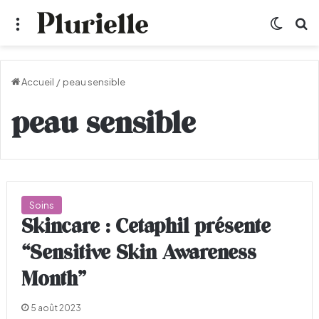
Menu
Switch
R
Accueil
/
peau sensible
peau sensible
Soins
Skincare : Cetaphil présente
“Sensitive Skin Awareness
Month”
5 août 2023