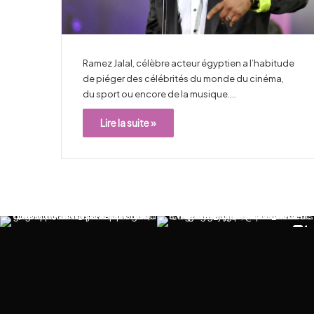
Ramez Jalal, célèbre acteur égyptien a l’habitude
de piéger des célébrités du monde du cinéma,
du sport ou encore de la musique.…
Lire la suite »