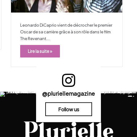
Leonardo DiCaprio vient de décrocher le premier
Oscar de sa carrière grâce à son rôle dans le film
The Revenant.…
Lire la suite »
@pluriellemagazine
Follow us