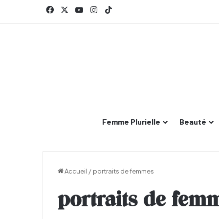
Facebook
X
YouTube
Instagram
TikTok
Femme Plurielle
Beauté
Accueil
/
portraits de femmes
portraits de fem