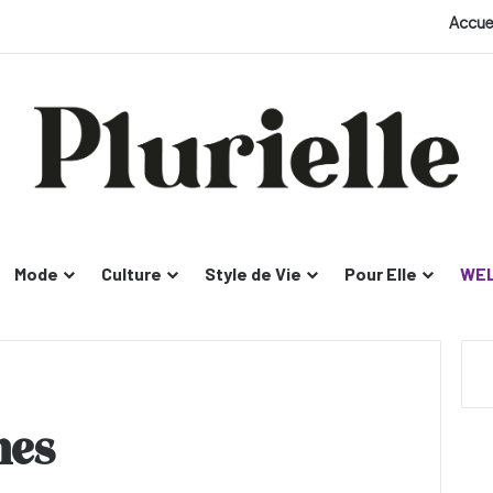
Accue
Mode
Culture
Style de Vie
Pour Elle
WEL
mes