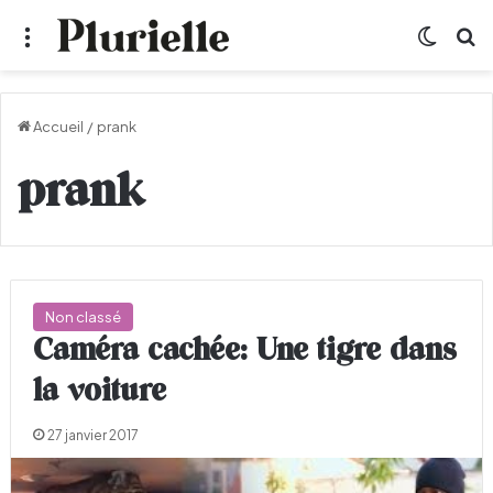
Menu
Switch
R
Accueil
/
prank
prank
Non classé
Caméra cachée: Une tigre dans
la voiture
27 janvier 2017