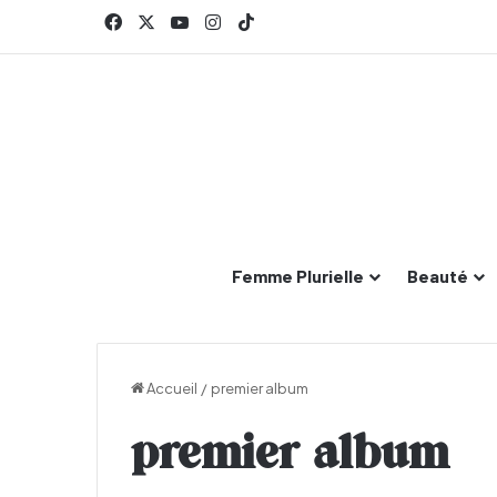
Facebook
X
YouTube
Instagram
TikTok
Femme Plurielle
Beauté
Accueil
/
premier album
premier album