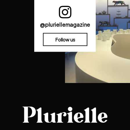
@pluriellemagazine
Follow us