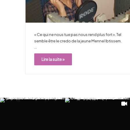
« Ce qui ne nous tue pas nous rend plus fort ». Tel
semble être le credo de la jeune Mennel Ibtissem.
…
Lire la suite »