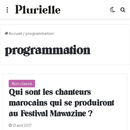
Menu
Switch
R
Accueil
/
programmation
programmation
Non classé
Qui sont les chanteurs
marocains qui se produiront
au Festival Mawazine ?
13 avril 2017