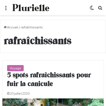
Menu
Switch
R
Accueil
/
rafraîchissants
rafraîchissants
Voyage
5 spots rafraîchissants pour
fuir la canicule
23 juillet 2020