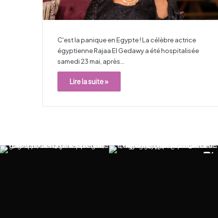
C'est la panique en Egypte ! La célèbre actrice
égyptienne Rajaa El Gedawy a été hospitalisée
samedi 23 mai, après…
Lire la suite »