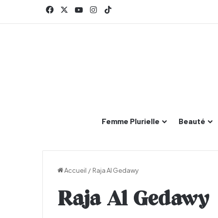
Facebook
X
YouTube
Instagram
TikTok
Femme Plurielle
Beauté
Accueil
/
Raja Al Gedawy
Raja Al Gedawy