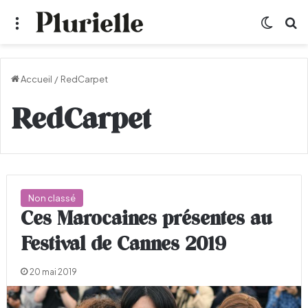
Menu
Switch
R
Accueil
/
RedCarpet
RedCarpet
Non classé
Ces Marocaines présentes au
Festival de Cannes 2019
20 mai 2019