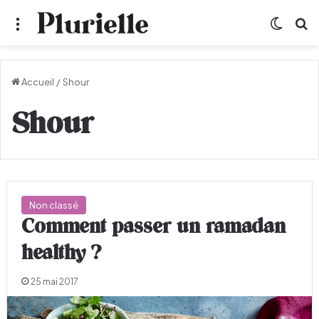
Menu
Switch
R
Accueil
/
Shour
Shour
Non classé
Comment passer un ramadan
healthy ?
25 mai 2017