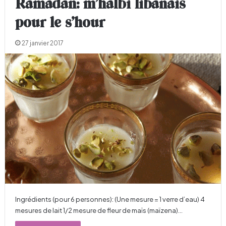
Ramadan: m’halbi libanais
pour le s’hour
27 janvier 2017
Ingrédients (pour 6 personnes): (Une mesure = 1 verre d’eau) 4
mesures de lait 1/2 mesure de fleur de maïs (maïzena)…