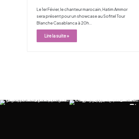
Le 1er Févier, le chanteur marocain, Hatim Ammor
sera présent pour un showcase au Sofitel Tour
Blanche Casablanca à 20h…
Lire la suite »