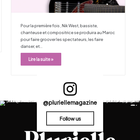
Pour la première fois , Nik West, bassiste,
chanteuse et compositrice se produira au Maroc
pour faire groover les spectateurs, les faire
danser, et…
Lire la suite »
@pluriellemagazine
Follow us