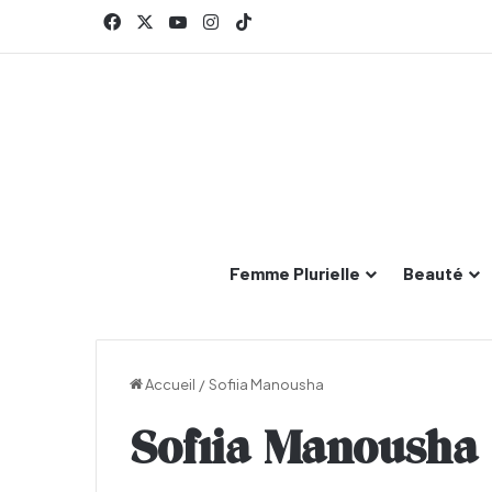
Facebook
X
YouTube
Instagram
TikTok
Femme Plurielle
Beauté
Accueil
/
Sofiia Manousha
Sofiia Manousha