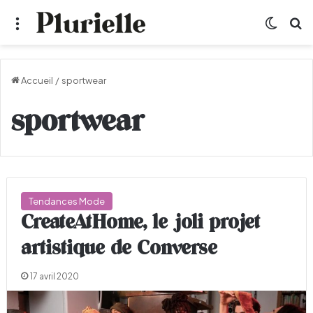
Menu
Switch
R
Accueil
/
sportwear
sportwear
Tendances Mode
CreateAtHome, le joli projet
artistique de Converse
17 avril 2020