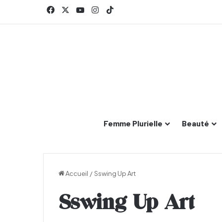
Facebook
X
YouTube
Instagram
TikTok
Femme Plurielle
Beauté
Accueil
/
Sswing Up Art
Sswing Up Art