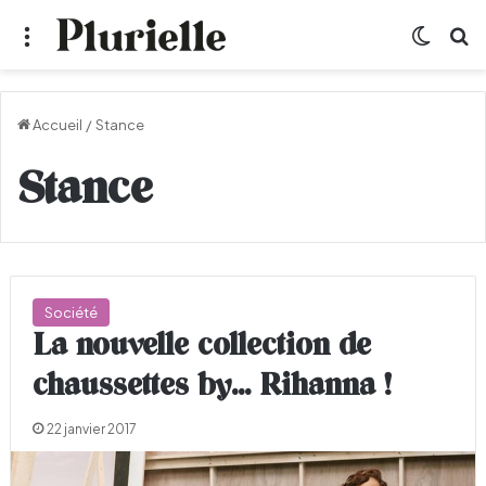
Menu
Switch
R
Accueil
/
Stance
Stance
Société
La nouvelle collection de
chaussettes by… Rihanna !
22 janvier 2017