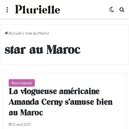
Menu
Switch
R
Accueil
/
star au Maroc
star au Maroc
Non classé
La vlogueuse américaine
Amanda Cerny s’amuse bien
au Maroc
12 avril 2017