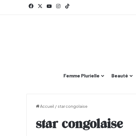
Facebook
X
YouTube
Instagram
TikTok
Femme Plurielle
Beauté
Accueil
/
star congolaise
star congolaise