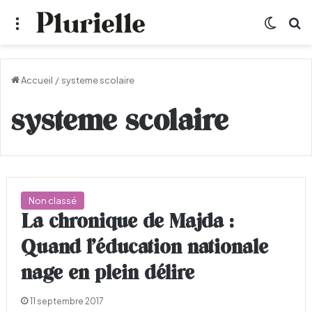
Menu
Switch
R
Accueil
/
systeme scolaire
systeme scolaire
Non classé
La chronique de Majda :
Quand l’éducation nationale
nage en plein délire
11 septembre 2017