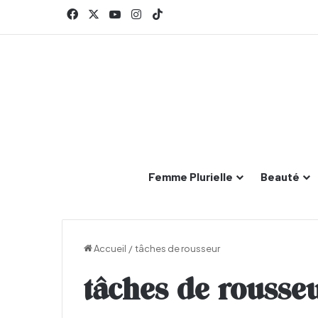
Facebook
X
YouTube
Instagram
TikTok
Femme Plurielle
Beauté
Accueil
/
tâches de rousseur
tâches de rousse