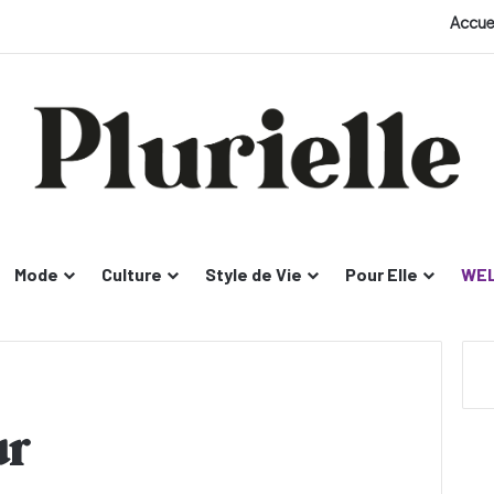
Accue
Mode
Culture
Style de Vie
Pour Elle
WEL
ur