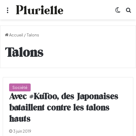
Menu
Switch
R
Accueil
/
Talons
Talons
Société
Avec #KuToo, des Japonaises
bataillent contre les talons
hauts
3 juin 2019