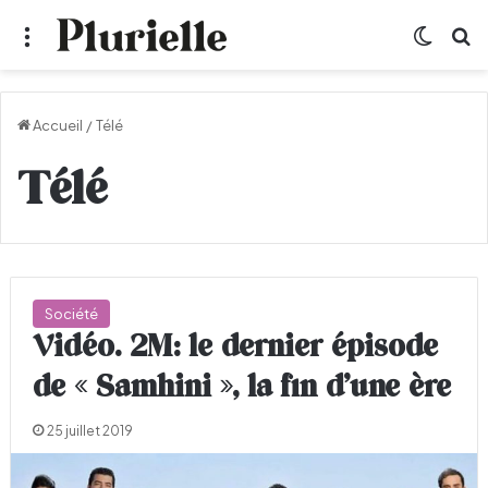
Menu
Switch
R
Accueil
/
Télé
Télé
Société
Vidéo. 2M: le dernier épisode
de « Samhini », la fin d’une ère
25 juillet 2019