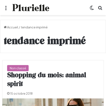
Menu
Switch
R
Accueil
/
tendance imprimé
tendance imprimé
Non classé
Shopping du mois: animal
spirit
15 octobre 2018