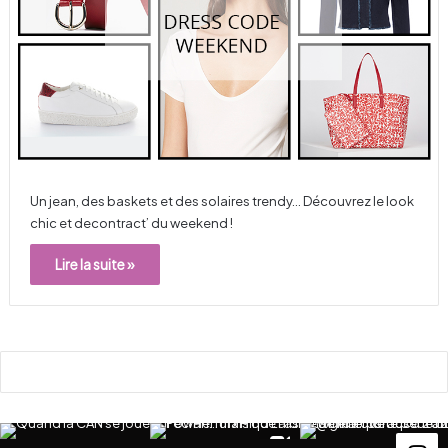
Un jean, des baskets et des solaires trendy… Découvrez le look
chic et decontract’ du weekend !
Lire la suite »