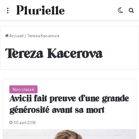
Menu
Switch
R
Accueil
/
Tereza Kacerova
Tereza Kacerova
Non classé
Avicii fait preuve d’une grande
générosité avant sa mort
30 avril 2018