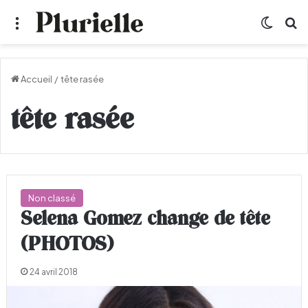
Menu
Switch
R
Accueil
/
tête rasée
tête rasée
Non classé
Selena Gomez change de tête
(PHOTOS)
24 avril 2018