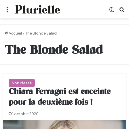
Menu
Switch
R
Accueil
/
The Blonde Salad
The Blonde Salad
Non classé
Chiara Ferragni est enceinte
pour la deuxième fois !
1 octobre 2020