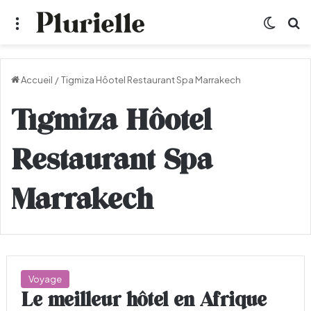
Menu
Switch
R
Accueil
/
Tigmiza Hôotel Restaurant Spa Marrakech
Tigmiza Hôotel
Restaurant Spa
Marrakech
Voyage
Le meilleur hôtel en Afrique