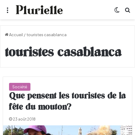
Menu
Switch
R
Accueil
/
touristes casablanca
touristes casablanca
Société
Que pensent les touristes de la
fête du mouton?
23 août 2018