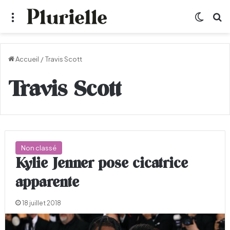
Menu
Switch
R
Accueil
/
Travis Scott
Travis Scott
Non classé
Kylie Jenner pose cicatrice
apparente
18 juillet 2018