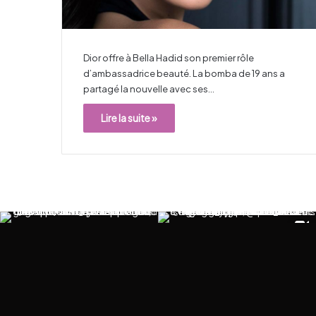
Dior offre à Bella Hadid son premier rôle
d’ambassadrice beauté. La bomba de 19 ans a
partagé la nouvelle avec ses…
Lire la suite »