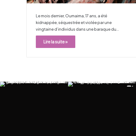
Le mois dernier, Oumaima, 17 ans, a été
kidnappée, séquestrée et violée par une
vingtaine d’individus dans une baraque du…
Lire la suite »