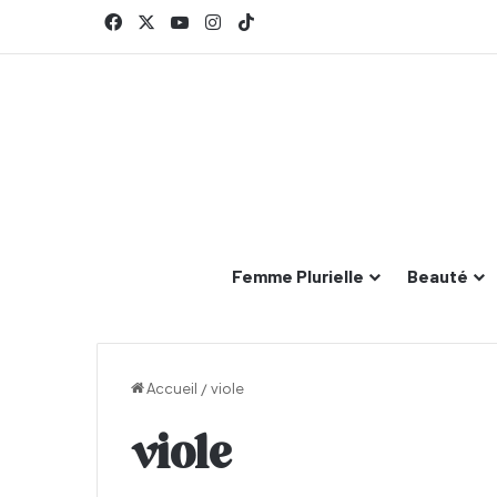
Facebook
X
YouTube
Instagram
TikTok
Femme Plurielle
Beauté
Accueil
/
viole
viole