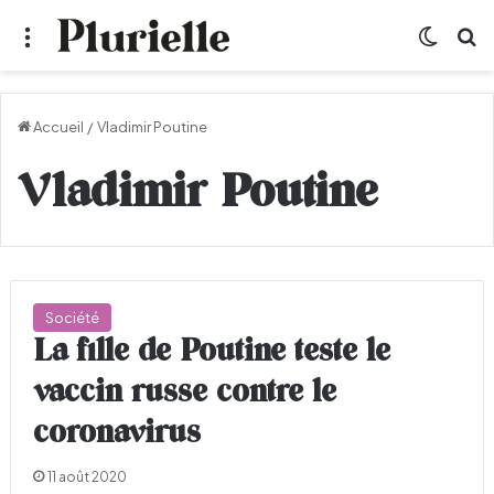
Menu
Switch
R
Accueil
/
Vladimir Poutine
Vladimir Poutine
Société
La fille de Poutine teste le
vaccin russe contre le
coronavirus
11 août 2020