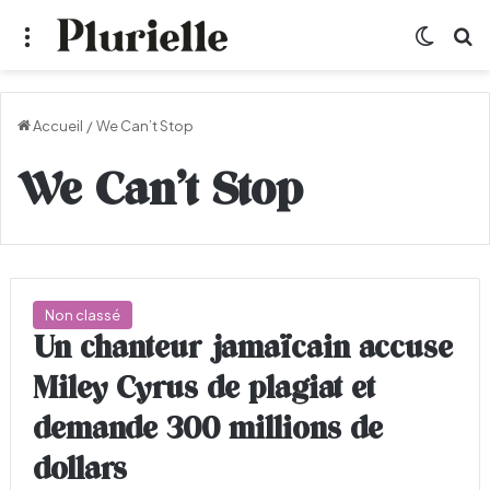
Menu
Switch
R
Accueil
/
We Can’t Stop
We Can’t Stop
Non classé
Un chanteur jamaïcain accuse
Miley Cyrus de plagiat et
demande 300 millions de
dollars