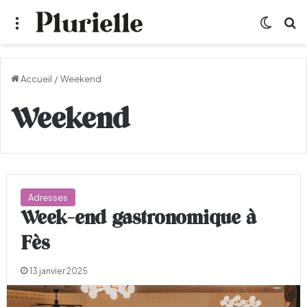
Menu
Switch
R
Accueil
/
Weekend
Weekend
Adresses
Week-end gastronomique à
Fès
13 janvier 2025