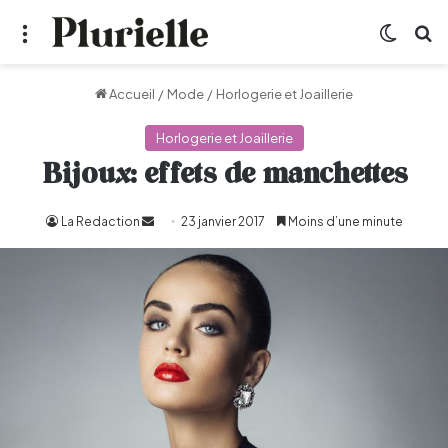
Menu
Switch
R
Accueil
/
Mode
/
Horlogerie et Joaillerie
Horlogerie et Joaillerie
Bijoux: effets de manchettes
La Redaction
Envoyer
23 janvier 2017
Moins d’une minute
un
courriel