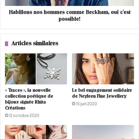
i
s
Habillons nos hommes comme Beckham, oui c'est
s
n
e
possible!
o
b
s
l
h
a
o
Articles similaires
n
m
c
m
h
e
e
s
c
o
m
« Traces », la nouvelle
Le bel engagement solidaire
m
collection poétique de
de Neyleen Fine Jewellery
e
bijoux signée Rhita
B
15 juin 2020
Créations
e
12 octobre 2020
c
k
h
a