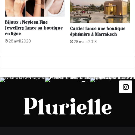
m
,
o
Bijoux : Neyleen Fine
u
Jewellery lance sa boutique
Cartier lance une boutique
i
en ligne
éphémère à Marrakech
c
'
28 avril 2020
28 mars 2018
e
s
t
p
o
s
s
i
b
l
e
!