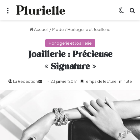
Menu
Switch
R
Accueil
/
Mode
/
Horlogerie et Joaillerie
Horlogerie et Joaillerie
Joaillerie : Précieuse
« Signature »
La Redaction
Envoyer
23 janvier 2017
Temps de lecture 1 minute
un
courriel