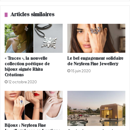
t
e
l
r
Articles similaires
a
l
f
a
i
j
n
u
d
p
e
e
s
-
« Traces », la nouvelle
Le bel engagement solidaire
s
c
collection poétique de
de Neyleen Fine Jewellery
o
u
bijoux signée Rhita
l
l
15 juin 2020
Créations
d
o
12 octobre 2020
e
t
s
t
e
?
Bijoux : Neyleen Fine