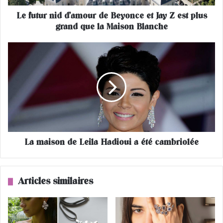
i
Le futur nid d’amour de Beyonce et Jay Z est plus
d
grand que la Maison Blanche
d
’
a
L
m
a
o
m
u
a
r
i
d
s
e
o
B
n
e
d
y
La maison de Leila Hadioui a été cambriolée
e
o
L
n
e
c
i
Articles similaires
e
l
e
a
t
H
J
a