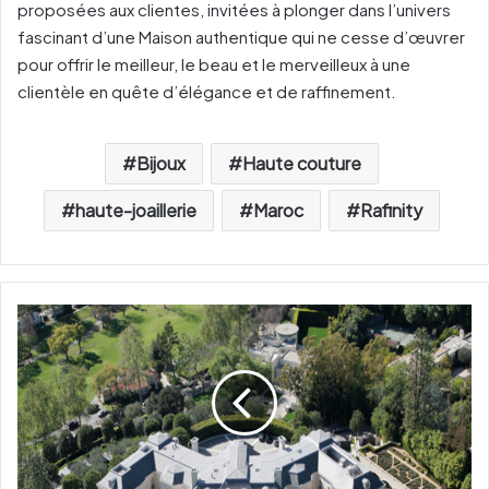
proposées aux clientes, invitées à plonger dans l’univers
fascinant d’une Maison authentique qui ne cesse d’œuvrer
pour offrir le meilleur, le beau et le merveilleux à une
clientèle en quête d’élégance et de raffinement.
Bijoux
Haute couture
haute-joaillerie
Maroc
Rafinity
L
e
f
u
t
u
r
n