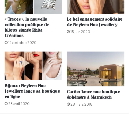
a
d
y
i
Z
o
e
« Traces », la nouvelle
Le bel engagement solidaire
u
collection poétique de
de Neyleen Fine Jewellery
s
i
bijoux signée Rhita
t
a
15 juin 2020
Créations
p
é
l
12 octobre 2020
t
u
é
s
c
g
a
r
m
a
b
n
r
d
Bijoux : Neyleen Fine
i
Jewellery lance sa boutique
Cartier lance une boutique
q
o
en ligne
éphémère à Marrakech
u
l
e
é
28 avril 2020
28 mars 2018
l
e
a
M
a