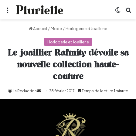
Menu
Switch
R
Accueil
/
Mode
/
Horlogerie et Joaillerie
Horlogerie et Joaillerie
Le joaillier Rafinity dévoile sa
nouvelle collection haute-
couture
La Redaction
Envoyer
28 février 2017
Temps de lecture 1 minute
un
courriel