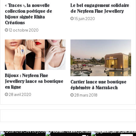
« Traces », la nouvelle
Le bel engagement solidaire
s
collection poétique de
de Neyleen Fine Jewellery
r
bijoux signée Rhita
a
15 juin 2020
Créations
i
12 octobre 2020
s
o
n
s
d
e
c
Bijoux : Neyleen Fine
r
Jewellery lance sa boutique
Cartier lance une boutique
a
en ligne
éphémère à Marrakech
q
u
28 avril 2020
28 mars 2018
e
r
p
o
u
r