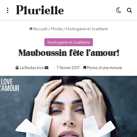
Menu
Switch
R
Accueil
/
Mode
/
Horlogerie et Joaillerie
Horlogerie et Joaillerie
Mauboussin fête l’amour!
La Redaction
Envoyer
7 février 2017
Moins d’une minute
un
courriel