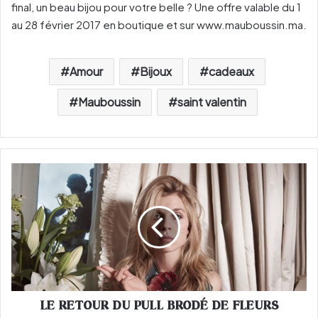
final, un beau bijou pour votre belle ? Une offre valable du 1
au 28 février 2017 en boutique et sur www.mauboussin.ma.
Amour
Bijoux
cadeaux
Mauboussin
saint valentin
L
E
R
E
T
O
U
R
D
LE RETOUR DU PULL BRODÉ DE FLEURS
U