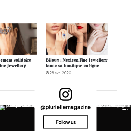
s
a
b
l
a
n
c
a
o
ement solidaire
Bijoux : Neyleen Fine Jewellery
r
ine Jewellery
lance sa boutique en ligne
g
a
28 avril 2020
n
i
s
e
l
@pluriellemagazine
e
M
Follow us
o
t