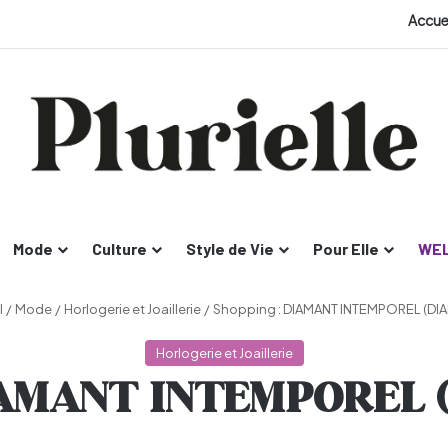
Accue
Mode
Culture
Style de Vie
Pour Elle
WEL
l
/
Mode
/
Horlogerie et Joaillerie
/
Shopping : DIAMANT INTEMPOREL (D
Horlogerie et Joaillerie
DIAMANT INTEMPOREL