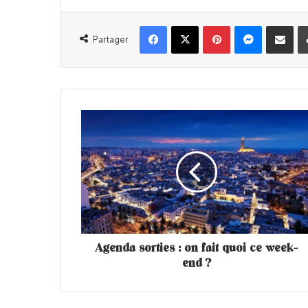
Facebook
X
Pinterest
Messenger
Partager par email
Partager
A
g
e
n
d
a
s
o
r
Agenda sorties : on fait quoi ce week-
t
end ?
i
e
s