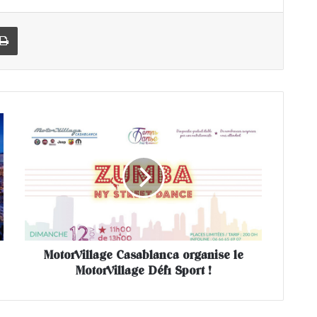
Imprimer
M
o
t
o
r
V
i
l
l
MotorVillage Casablanca organise le
a
MotorVillage Défi Sport !
g
e
C
a