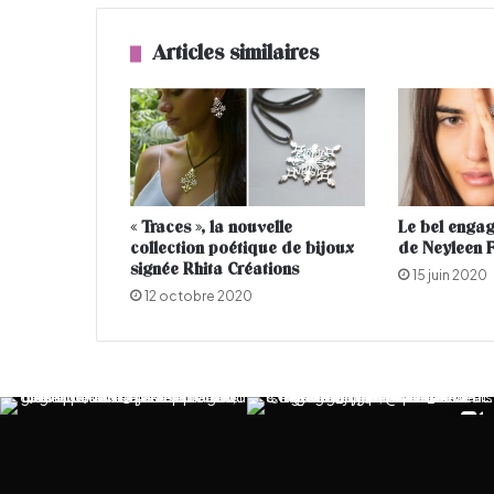
:
o
Articles similaires
n
f
a
i
t
q
u
« Traces », la nouvelle
Le bel engag
o
collection poétique de bijoux
de Neyleen F
i
signée Rhita Créations
c
15 juin 2020
e
12 octobre 2020
w
e
e
k
-
e
n
d