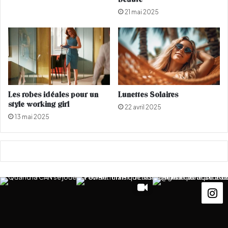
a
21 mai 2025
v
a
n
t
l
e
f
t
Les robes idéales pour un
Lunettes Solaires
o
style working girl
22 avril 2025
u
13 mai 2025
r