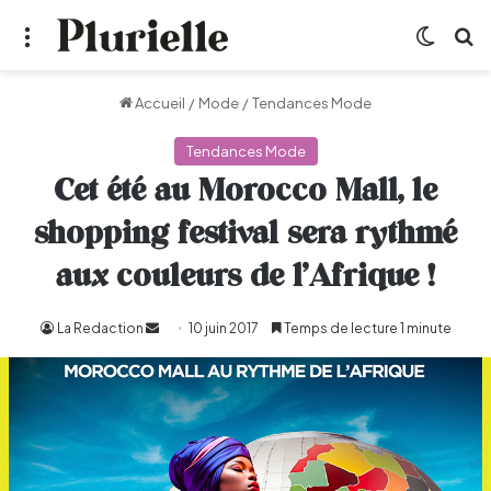
Menu
Switch
R
Accueil
/
Mode
/
Tendances Mode
Tendances Mode
Cet été au Morocco Mall, le
shopping festival sera rythmé
aux couleurs de l’Afrique !
La Redaction
Envoyer
10 juin 2017
Temps de lecture 1 minute
un
courriel