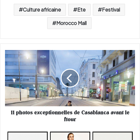
Culture africaine
Ete
Festival
Morocco Mall
1
1
p
h
o
t
o
s
e
11 photos exceptionnelles de Casablanca avant le
x
ftour
c
e
p
D
t
r